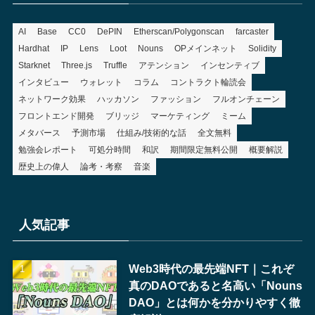
AI
Base
CC0
DePIN
Etherscan/Polygonscan
farcaster
Hardhat
IP
Lens
Loot
Nouns
OPメインネット
Solidity
Starknet
Three.js
Truffle
アテンション
インセンティブ
インタビュー
ウォレット
コラム
コントラクト輪読会
ネットワーク効果
ハッカソン
ファッション
フルオンチェーン
フロントエンド開発
ブリッジ
マーケティング
ミーム
メタバース
予測市場
仕組み/技術的な話
全文無料
勉強会レポート
可処分時間
和訳
期間限定無料公開
概要解説
歴史上の偉人
論考・考察
音楽
人気記事
Web3時代の最先端NFT｜これぞ
真のDAOであると名高い「Nouns
DAO」とは何かを分かりやすく徹