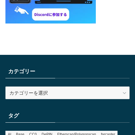
カテゴリー
カ
テ
ゴ
リ
タグ
ー
AI
Base
CC0
DePIN
Etherscan/Polygonscan
farcaster