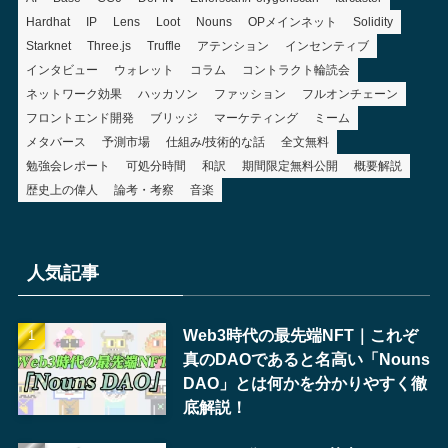
Hardhat
IP
Lens
Loot
Nouns
OPメインネット
Solidity
Starknet
Three.js
Truffle
アテンション
インセンティブ
インタビュー
ウォレット
コラム
コントラクト輪読会
ネットワーク効果
ハッカソン
ファッション
フルオンチェーン
フロントエンド開発
ブリッジ
マーケティング
ミーム
メタバース
予測市場
仕組み/技術的な話
全文無料
勉強会レポート
可処分時間
和訳
期間限定無料公開
概要解説
歴史上の偉人
論考・考察
音楽
人気記事
Web3時代の最先端NFT｜これぞ
真のDAOであると名高い「Nouns
DAO」とは何かを分かりやすく徹
底解説！