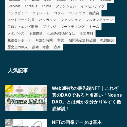
Starknet
Three.js
Truffle
アテンション
インセンティブ
インタビュー
ウォレット
コラム
コントラクト輪読会
ネットワーク効果
ハッカソン
ファッション
フルオンチェーン
フロントエンド開発
ブリッジ
マーケティング
ミーム
メタバース
予測市場
仕組み/技術的な話
全文無料
勉強会レポート
可処分時間
和訳
期間限定無料公開
概要解説
歴史上の偉人
論考・考察
音楽
人気記事
Web3時代の最先端NFT｜これぞ
真のDAOであると名高い「Nouns
DAO」とは何かを分かりやすく徹
底解説！
NFTの画像データは基本