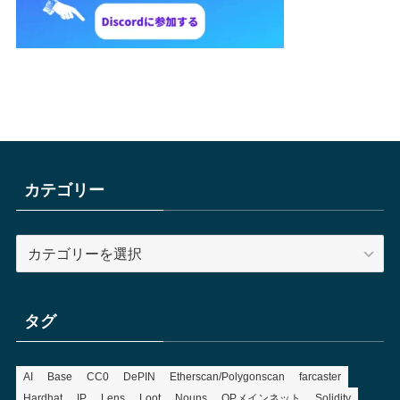
カテゴリー
カ
テ
ゴ
リ
タグ
ー
AI
Base
CC0
DePIN
Etherscan/Polygonscan
farcaster
Hardhat
IP
Lens
Loot
Nouns
OPメインネット
Solidity