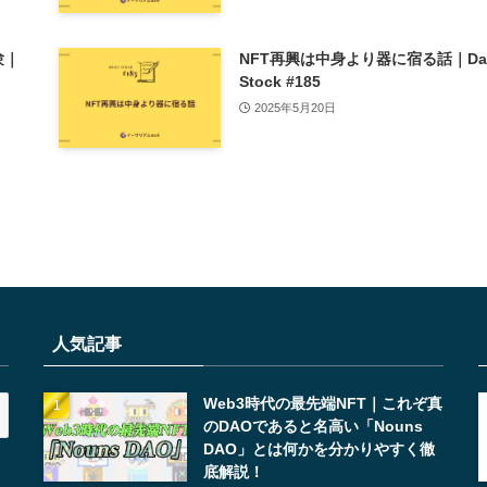
験｜
NFT再興は中身より器に宿る話｜Dai
Stock #185
2025年5月20日
人気記事
Web3時代の最先端NFT｜これぞ真
のDAOであると名高い「Nouns
DAO」とは何かを分かりやすく徹
底解説！