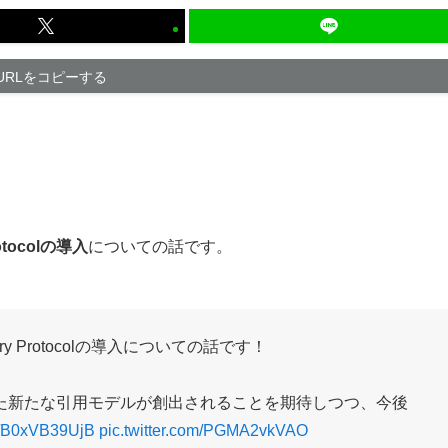
URLをコピーする
otocolの導入
についての話です。
tory Protocolの導入についての話です！
た新たな引用モデルが創出されることを期待しつつ、今後
co/B0xVB39UjB
pic.twitter.com/PGMA2vkVAO