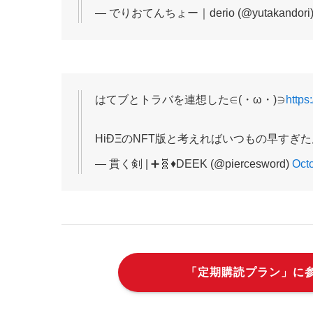
— でりおてんちょー｜derio (@yutakandori
はてブとトラバを連想した∈(・ω・)∋
https
HiÐΞのNFT版と考えればいつもの早すぎたん
— 貫く剣 | ➕🧬♦️DEEK (@piercesword)
Oct
「定期購読プラン」に