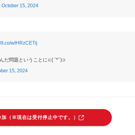
)
October 15, 2024
://t.co/wIHRzCETij
だ問題ということに∈( ´꒳`)∋
ober 15, 2024
参加（※現在は受付停止中です。）