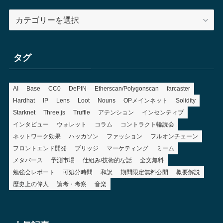
カ
テ
ゴ
リ
タグ
ー
AI
Base
CC0
DePIN
Etherscan/Polygonscan
farcaster
Hardhat
IP
Lens
Loot
Nouns
OPメインネット
Solidity
Starknet
Three.js
Truffle
アテンション
インセンティブ
インタビュー
ウォレット
コラム
コントラクト輪読会
ネットワーク効果
ハッカソン
ファッション
フルオンチェーン
フロントエンド開発
ブリッジ
マーケティング
ミーム
メタバース
予測市場
仕組み/技術的な話
全文無料
勉強会レポート
可処分時間
和訳
期間限定無料公開
概要解説
歴史上の偉人
論考・考察
音楽