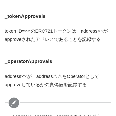
_tokenApprovals
token ID=○○のERC721トークンは、address××が
approveされたアドレスであることを記録する
_operatorApprovals
address××が、address△△をOperatorとして
approveしているかの真偽値を記録する