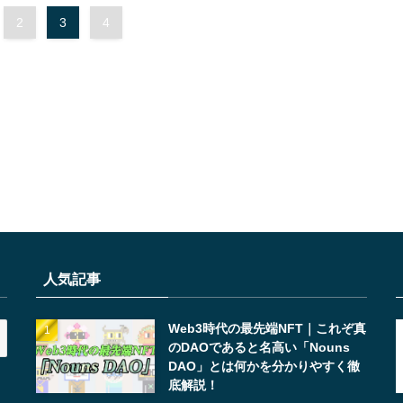
2
3
4
人気記事
Web3時代の最先端NFT｜これぞ真
のDAOであると名高い「Nouns
DAO」とは何かを分かりやすく徹
底解説！