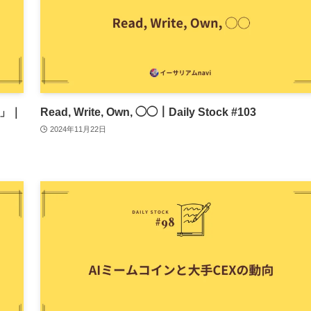
o」｜
Read, Write, Own, ◯◯｜Daily Stock #103
2024年11月22日