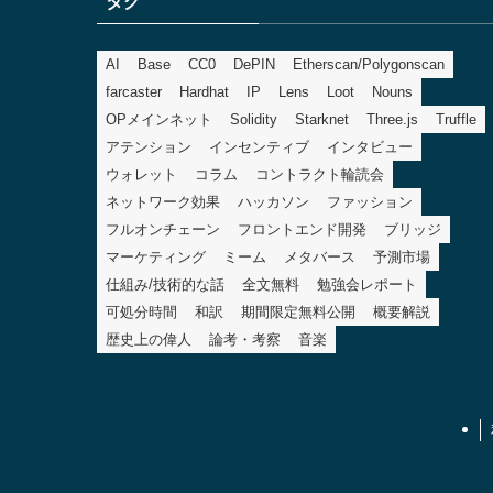
タグ
ー
AI
Base
CC0
DePIN
Etherscan/Polygonscan
farcaster
Hardhat
IP
Lens
Loot
Nouns
OPメインネット
Solidity
Starknet
Three.js
Truffle
アテンション
インセンティブ
インタビュー
ウォレット
コラム
コントラクト輪読会
ネットワーク効果
ハッカソン
ファッション
フルオンチェーン
フロントエンド開発
ブリッジ
マーケティング
ミーム
メタバース
予測市場
仕組み/技術的な話
全文無料
勉強会レポート
可処分時間
和訳
期間限定無料公開
概要解説
歴史上の偉人
論考・考察
音楽