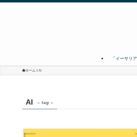
「イーサリア
ホーム
AI
AI
– tag –