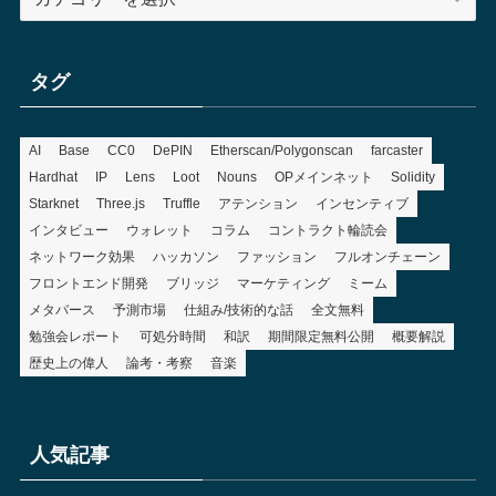
テ
ゴ
リ
タグ
ー
AI
Base
CC0
DePIN
Etherscan/Polygonscan
farcaster
Hardhat
IP
Lens
Loot
Nouns
OPメインネット
Solidity
Starknet
Three.js
Truffle
アテンション
インセンティブ
インタビュー
ウォレット
コラム
コントラクト輪読会
ネットワーク効果
ハッカソン
ファッション
フルオンチェーン
フロントエンド開発
ブリッジ
マーケティング
ミーム
メタバース
予測市場
仕組み/技術的な話
全文無料
勉強会レポート
可処分時間
和訳
期間限定無料公開
概要解説
歴史上の偉人
論考・考察
音楽
人気記事